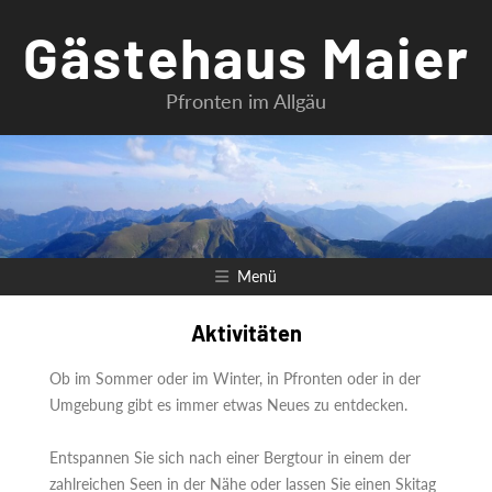
Zum
Gästehaus Maier
Inhalt
springen
Pfronten im Allgäu
Menü
Aktivitäten
Ob im Sommer oder im Winter, in Pfronten oder in der
Umgebung gibt es immer etwas Neues zu entdecken.
Entspannen Sie sich nach einer Bergtour in einem der
zahlreichen Seen in der Nähe oder lassen Sie einen Skitag