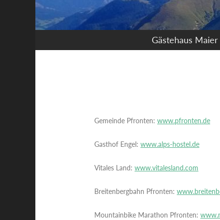
Gästehaus Maier
Gemeinde Pfronten:
www.pfronten.de
Gasthof Engel:
www.alps-hostel.de
Vitales Land:
www.vitalesland.com
Breitenbergbahn Pfronten:
www.breitenb
Mountainbike Marathon Pfronten:
www.m