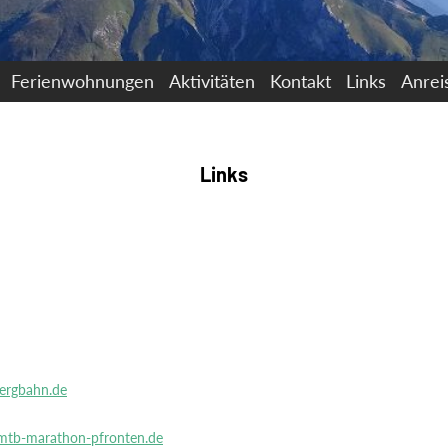
Ferienwohnungen
Aktivitäten
Kontakt
Links
Anrei
Links
ergbahn.de
tb-marathon-pfronten.de