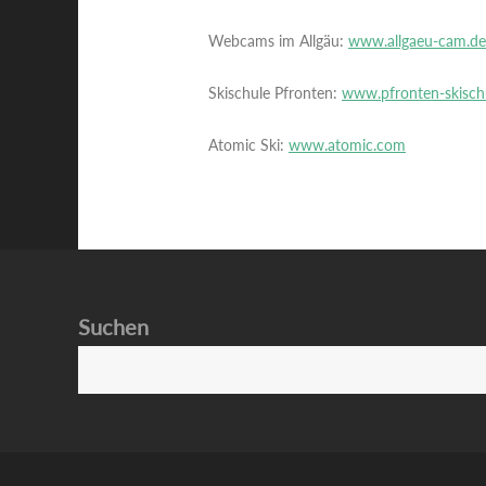
Webcams im Allgäu:
www.allgaeu-cam.de
Skischule Pfronten:
www.pfronten-skisch
Atomic Ski:
www.atomic.com
Suchen